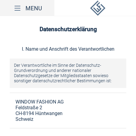
MENU
Name und Anschrift des Verantwortlichen
Datenschutzerklärung
Allgemeines zur Datenverarbeitung
I. Name und Anschrift des Verantwortlichen
Bereitstellung der Webseite und Erstellung von Logfiles
Verwendung von Cookies
Der Verantwortliche im Sinne der Datenschutz-
Grundverordnung und anderer nationaler
Datenschutzgesetze der Mitgliedsstaaten sowieso
Kontaktformulare und E-Mail-Kontakt
sonstiger datenschutzrechtlicher Bestimmungen ist:
Bestellvorgang
WINDOW FASHION AG
Rechte der betroffenen Person
Feldstraße 2
CH-8194 Hüntwangen
Schweiz
Drittanbieter und Auftragsdatenverarbeitung