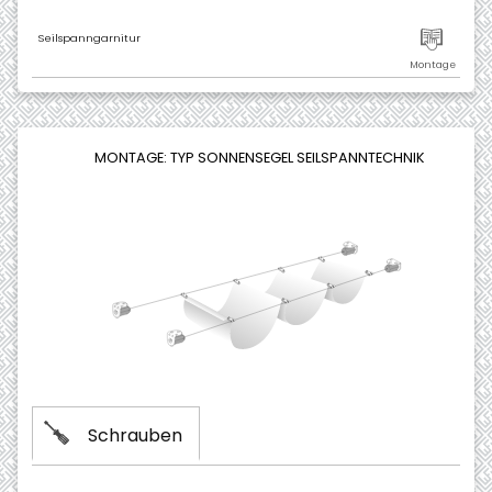
Seilspanngarnitur
MONTAGE: TYP SONNENSEGEL SEILSPANNTECHNIK
Schrauben