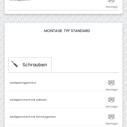
MONTAGE: TYP STANDARD
Schrauben
Seilspanngarnitur
Seilspanntechnik exklusiv
Seilspanntechnik Wintergarten