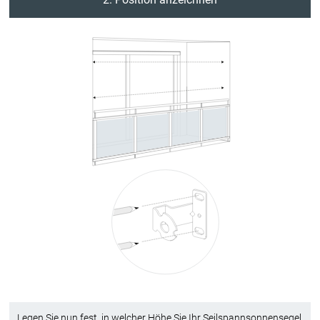
Legen Sie nun fest, in welcher Höhe Sie Ihr Seilspannsonnensegel