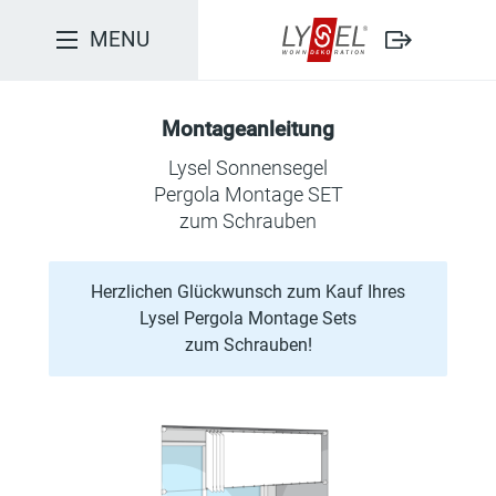
MENU
Hinweise zur Montage
Montageanleitung
Anleitung drucken
Lysel Sonnensegel
Pergola Montage SET
Packungsinhalt
zum Schrauben
1. Zusammenbau der Spannschrauben
Herzlichen Glückwunsch zum Kauf Ihres
2. Position anzeichnen
Lysel Pergola Montage Sets
zum Schrauben!
3. Vorbohren und Verschrauben der Abspannhaken
4. Spannschraube an Abspannhaken befestigen
5. Abdeckkappen anbringen