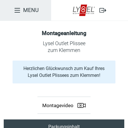
MENU
Hinweise zur Montage
Montageanleitung
Anleitung drucken
Lysel Outlet Plissee
zum Klemmen
Packungsinhalt
Montagevideo
Herzlichen Glückwunsch zum Kauf Ihres
Lysel Outlet Plissees zum Klemmen!
1. Klemmträger anbringen
2. Spannschuhhalter auf Klemmträger
3. Länge der Spannschnur ermitteln
Montagevideo
4. Einfädeln der Spannschnur
Packungsinhalt