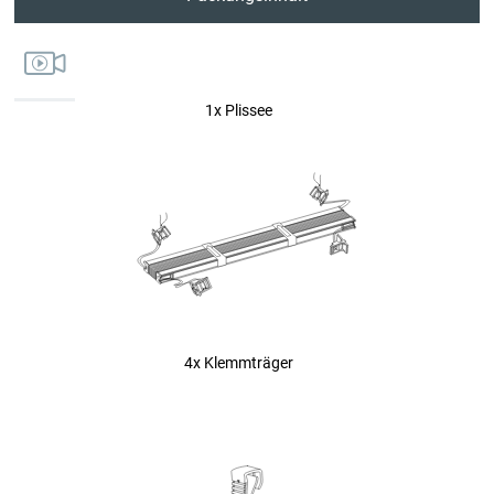
5. Spannschuhhalter einschieben
6. Sicherung entfernen
1x Plissee
7. Bediengriffe aufstecken
8. In der Breite kürzen - Abdeckkappen entfernen
9. In der Breite kürzen - Plissee kürzen
10. In der Breite kürzen - Schienen links kürzen
11. In der Breite kürzen - Schienen rechts kürzen
4x Klemmträger
Sicherheit und Datenschutz