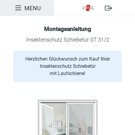
MENU
Anleitung drucken
Montageanleitung
Packungsinhalt
Insektenschutz Schiebetür ST 31/2
Werkzeuge und Hilfsmittel
Herzlichen Glückwunsch zum Kauf Ihrer
1. Aushängesicherung nach oben schieben
Insektenschutz Schiebetür
mit Laufschiene!
2. Laufschienen vorbohren
3. Untere Laufschiene fixieren
4. Schiebetürrahmen aufsetzen
5. Obere Laufschiene mittig fixieren
6. Obere Laufschiene rechts und links verschrauben