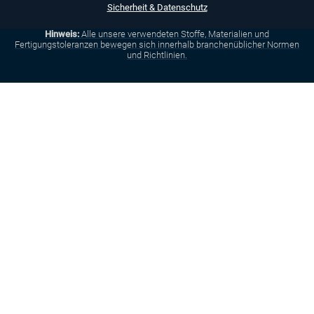
Sicherheit & Datenschutz
Hinweis:
Alle unsere verwendeten Stoffe, Materialien und
Fertigungstoleranzen bewegen sich innerhalb branchenüblicher Normen
und Richtlinien.