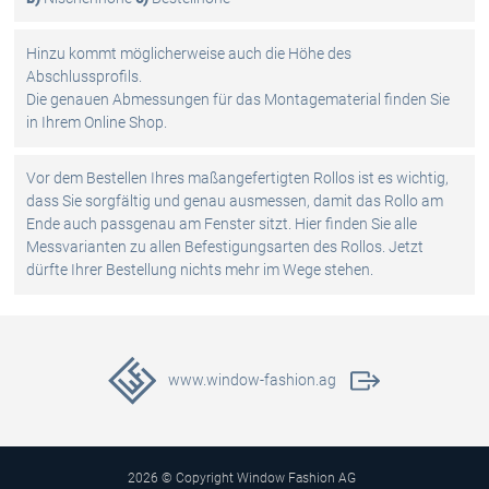
Hinzu kommt möglicherweise auch die Höhe des
Abschlussprofils.
Die genauen Abmessungen für das Montagematerial finden Sie
in Ihrem Online Shop.
Vor dem Bestellen Ihres maßangefertigten Rollos ist es wichtig,
dass Sie sorgfältig und genau ausmessen, damit das Rollo am
Ende auch passgenau am Fenster sitzt. Hier finden Sie alle
Messvarianten zu allen Befestigungsarten des Rollos. Jetzt
dürfte Ihrer Bestellung nichts mehr im Wege stehen.
www.window-fashion.ag
2026 © Copyright Window Fashion AG