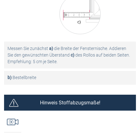
Messen Sie zunächst
a)
die Breite der Fensternische. Addieren
Sie den gewünschten Überstand
c)
des Rollos auf beiden Seiten.
Empfehlung: 5 cm je Seite.
b)
Bestellbreite
Hinweis Stoffabzugsmaße!