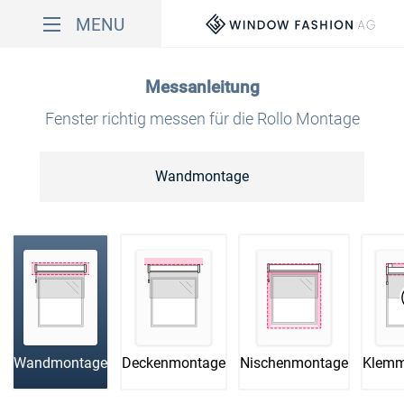
MENU
Anleitung drucken
Messanleitung
Video
Fenster richtig messen für die Rollo Montage
Fensterbereich
Wandmontage
1. Messen der Rollobreite
Hinweis Stoffabzugsmaße!
2. Messen der Rollohöhe
Sicherheit und Datenschutz
Wandmontage
Deckenmontage
Nischenmontage
Klem